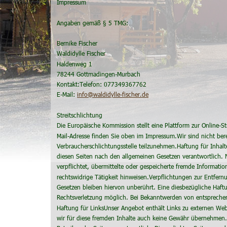
Impressum
Angaben gemäß § 5 TMG:
Bernike Fischer
Waldidylle Fischer
Haldenweg 1
78244 Gottmadingen-Murbach
Kontakt:Telefon: 077349367762
E-Mail: 
info@waldidylle-fischer.de
Streitschlichtung
Die Europäische Kommission stellt eine Plattform zur Online-S
Mail-Adresse finden Sie oben im Impressum.Wir sind nicht berei
Verbraucherschlichtungsstelle teilzunehmen.Haftung für Inhalt
diesen Seiten nach den allgemeinen Gesetzen verantwortlich. 
verpflichtet, übermittelte oder gespeicherte fremde Informat
rechtswidrige Tätigkeit hinweisen.Verpflichtungen zur Entfe
Gesetzen bleiben hiervon unberührt. Eine diesbezügliche Haftu
Rechtsverletzung möglich. Bei Bekanntwerden von entspreche
Haftung für LinksUnser Angebot enthält Links zu externen Webs
wir für diese fremden Inhalte auch keine Gewähr übernehmen. Fü